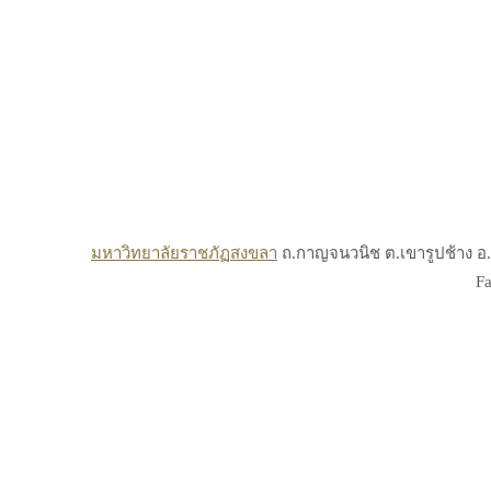
มหาวิทยาลัยราชภัฏสงขลา
ถ.กาญจนวนิช ต.เขารูปช้าง อ.เ
Fa