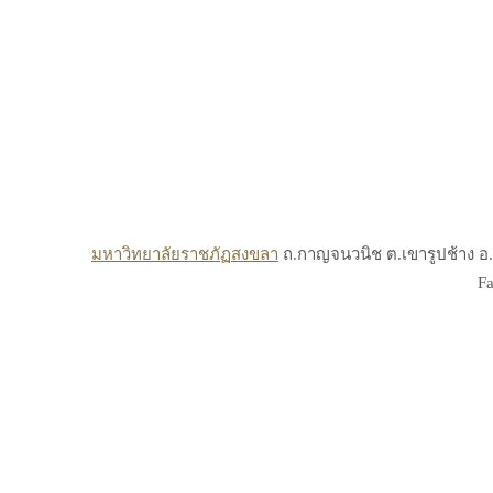
มหาวิทยาลัยราชภัฏสงขลา
ถ.กาญจนวนิช ต.เขารูปช้าง อ.เ
Fa