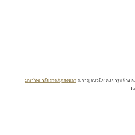
มหาวิทยาลัยราชภัฏสงขลา
ถ.กาญจนวนิช ต.เขารูปช้าง อ.เ
Fa