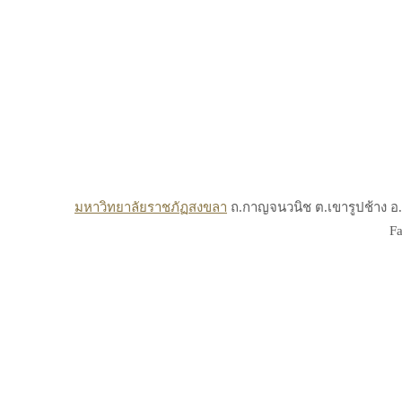
มหาวิทยาลัยราชภัฏสงขลา
ถ.กาญจนวนิช ต.เขารูปช้าง อ.เ
Fa