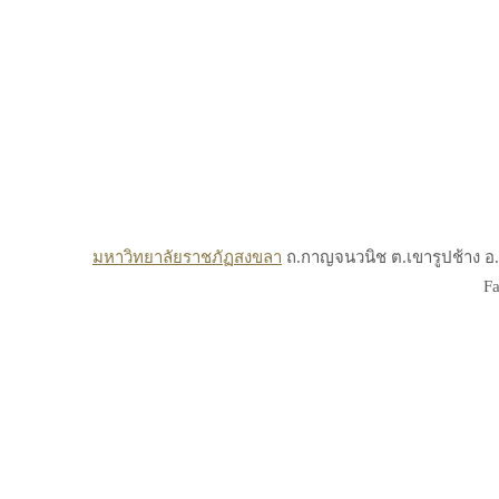
มหาวิทยาลัยราชภัฏสงขลา
ถ.กาญจนวนิช ต.เขารูปช้าง อ.เ
Fa