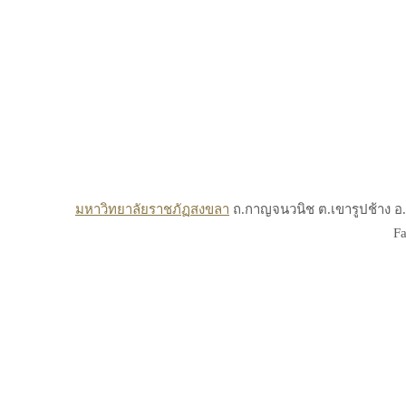
มหาวิทยาลัยราชภัฏสงขลา
ถ.กาญจนวนิช ต.เขารูปช้าง อ.เ
Fa