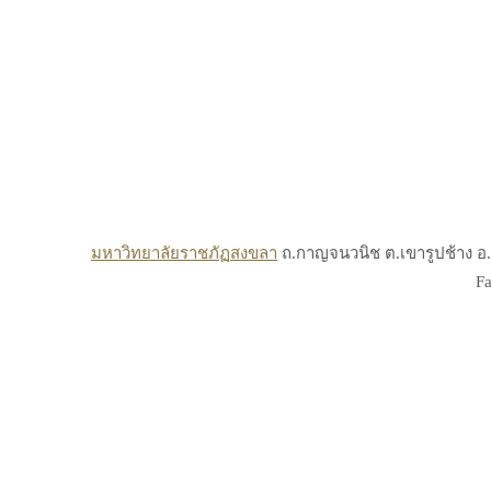
มหาวิทยาลัยราชภัฏสงขลา
ถ.กาญจนวนิช ต.เขารูปช้าง อ.เ
Fa