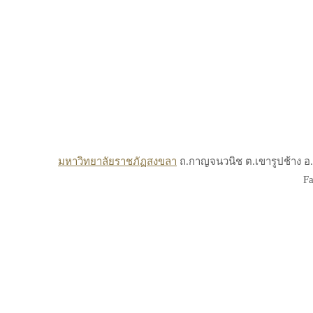
มหาวิทยาลัยราชภัฏสงขลา
ถ.กาญจนวนิช ต.เขารูปช้าง อ.เ
Fa