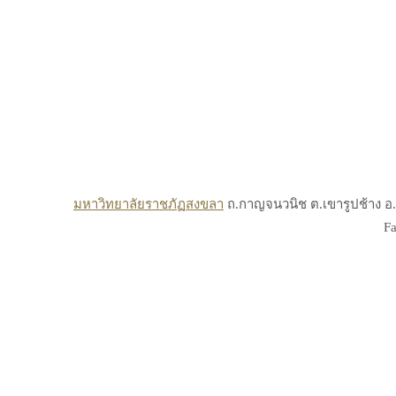
มหาวิทยาลัยราชภัฏสงขลา
ถ.กาญจนวนิช ต.เขารูปช้าง อ.เ
Fa