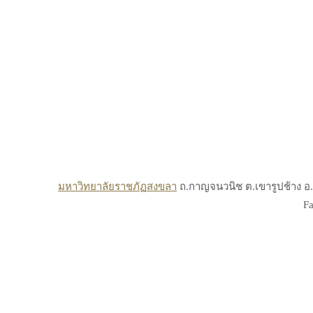
มหาวิทยาลัยราชภัฏสงขลา
ถ.กาญจนวนิช ต.เขารูปช้าง อ.เ
Fa