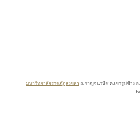
มหาวิทยาลัยราชภัฏสงขลา
ถ.กาญจนวนิช ต.เขารูปช้าง อ.เ
Fa